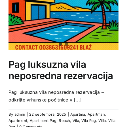
Pag luksuzna vila
neposredna rezervacija
Pag luksuzna vila neposredna rezervacija –
odkrijte vrhunske počitnice v [...]
By
admin
|
22 septembra, 2025
|
Apartma
,
Apartman
,
Apartment
,
Apartment Pag
,
Beach
,
Vila
,
Vila Pag
,
Villa
,
Villa
Pag
|
0 Comments