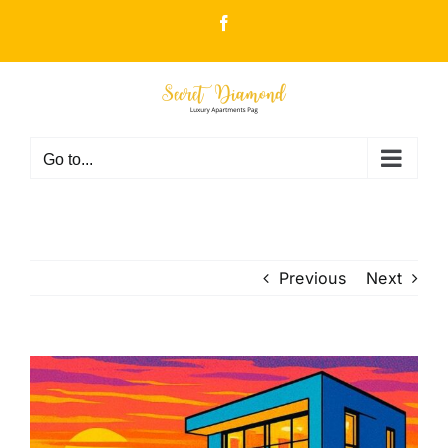
Skip
Facebook
to
content
Go to...
Previous
Next
View
Larger
Image