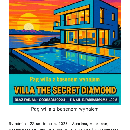
Pag willa z basenem wynajem
By
admin
|
23 septembra, 2025
|
Apartma
,
Apartman
,
Apartment Pag
,
Vila
,
Vila Pag
,
Villa
,
Villa Pag
|
0 Comments