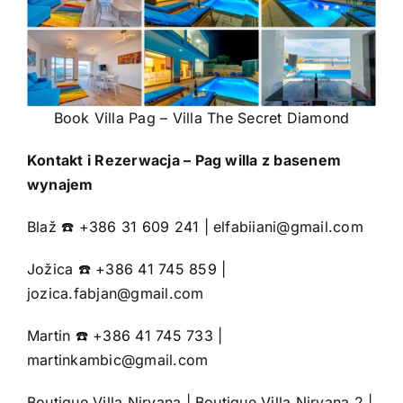
Book Villa Pag – Villa The Secret Diamond
Kontakt i Rezerwacja – Pag willa z basenem
wynajem
Blaž ☎️ +386 31 609 241 |
elfabiiani@gmail.com
Jožica ☎️ +386 41 745 859 |
jozica.fabjan@gmail.com
Martin ☎️ +386 41 745 733 |
martinkambic@gmail.com
Boutique Villa Nirvana
|
Boutique Villa Nirvana 2
|